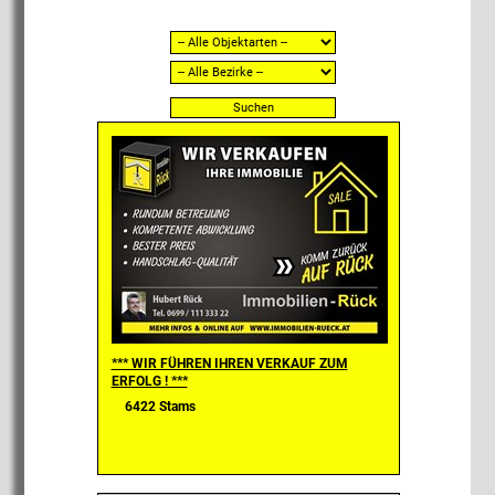
*** WIR FÜHREN IHREN VERKAUF ZUM
ERFOLG ! ***
6422 Stams