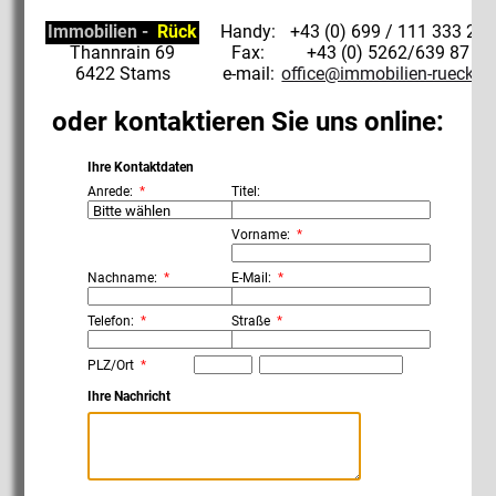
Immobilien -
Rück
Handy:
+43 (0) 699 / 111 333 22
Thannrain 69
Fax:
+43 (0) 5262/639 87
6422 Stams
e-mail:
office@immobilien-rueck.at
oder kontaktieren Sie uns online:
Ihre Kontaktdaten
Anrede:
Titel:
Vorname:
Nachname:
E-Mail:
Telefon:
Straße
PLZ/Ort
Ihre Nachricht